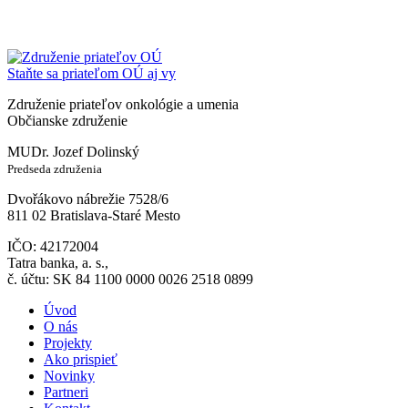
Staňte sa priateľom OÚ aj vy
Združenie priateľov onkológie a umenia
Občianske združenie
MUDr. Jozef Dolinský
Predseda združenia
Dvořákovo nábrežie 7528/6
811 02 Bratislava-Staré Mesto
IČO: 42172004
Tatra banka, a. s.,
č. účtu: SK 84 1100 0000 0026 2518 0899
Úvod
O nás
Projekty
Ako prispieť
Novinky
Partneri