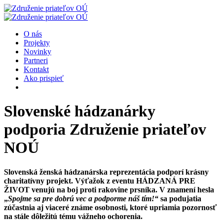
O nás
Projekty
Novinky
Partneri
Kontakt
Ako prispieť
Slovenské hádzanárky
podporia Združenie priateľov
NOÚ
Slovenská ženská hádzanárska reprezentácia podporí krásny
charitatívny projekt. Výťažok z eventu HÁDZANÁ PRE
ŽIVOT venujú na boj proti rakovine prsníka. V znamení hesla
„
Spojme sa pre dobrú vec a podporme náš tím!“
sa podujatia
zúčastnia aj viaceré známe osobnosti, ktoré upriamia pozornosť
na stále dôležitú tému vážneho ochorenia.