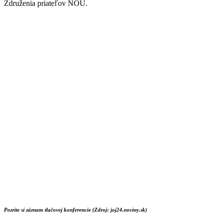
Združenia priateľov NOÚ.
Pozrite si záznam tlačovej konferencie (Zdroj: joj24.noviny.sk)