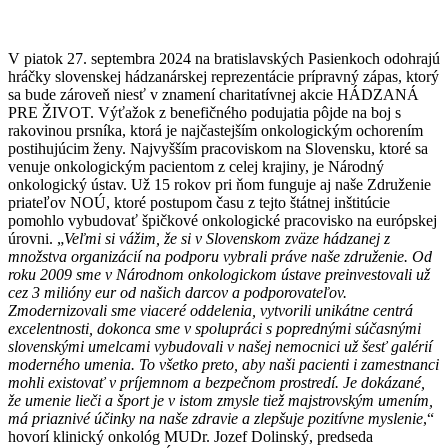
V piatok 27. septembra 2024 na bratislavských Pasienkoch odohrajú
hráčky slovenskej hádzanárskej reprezentácie prípravný zápas, ktorý
sa bude zároveň niesť v znamení charitatívnej akcie HÁDZANÁ
PRE ŽIVOT. Výťažok z benefičného podujatia pôjde na boj s
rakovinou prsníka, ktorá je najčastejším onkologickým ochorením
postihujúcim ženy. Najvyšším pracoviskom na Slovensku, ktoré sa
venuje onkologickým pacientom z celej krajiny, je Národný
onkologický ústav. Už 15 rokov pri ňom funguje aj naše Združenie
priateľov NOÚ, ktoré postupom času z tejto štátnej inštitúcie
pomohlo vybudovať špičkové onkologické pracovisko na európskej
úrovni. „
Veľmi si vážim, že si v Slovenskom zväze hádzanej z
množstva organizácií na podporu vybrali práve naše združenie. Od
roku 2009 sme v Národnom onkologickom ústave preinvestovali už
cez 3 milióny eur od našich darcov a podporovateľov.
Zmodernizovali sme viaceré oddelenia, vytvorili unikátne centrá
excelentnosti, dokonca sme v spolupráci s poprednými súčasnými
slovenskými umelcami vybudovali v našej nemocnici už šesť galérií
moderného umenia. To všetko preto, aby naši pacienti i zamestnanci
mohli existovať v príjemnom a bezpečnom prostredí. Je dokázané,
že umenie lieči a šport je v istom zmysle tiež majstrovským umením,
má priaznivé účinky na naše zdravie a zlepšuje pozitívne myslenie
,“
hovorí klinický onkológ MUDr. Jozef Dolinský, predseda