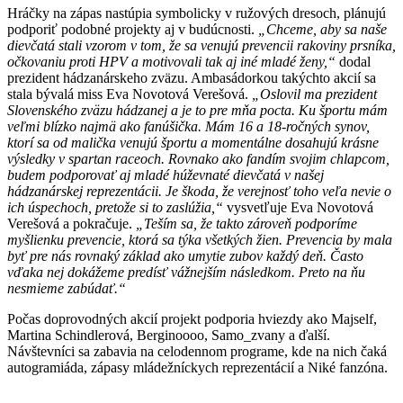
Hráčky na zápas nastúpia symbolicky v ružových dresoch, plánujú
podporiť podobné projekty aj v budúcnosti.
„Chceme, aby sa naše
dievčatá stali vzorom v tom, že sa venujú prevencii rakoviny prsníka,
očkovaniu proti HPV a motivovali tak aj iné mladé ženy,“
dodal
prezident hádzanárskeho zväzu. Ambasádorkou takýchto akcií sa
stala bývalá miss Eva Novotová Verešová.
„Oslovil ma prezident
Slovenského zväzu hádzanej a je to pre mňa pocta. Ku športu mám
veľmi blízko najmä ako fanúšička. Mám 16 a 18-ročných synov,
ktorí sa od malička venujú športu a momentálne dosahujú krásne
výsledky v spartan raceoch. Rovnako ako fandím svojim chlapcom,
budem podporovať aj mladé húževnaté dievčatá v našej
hádzanárskej reprezentácii. Je škoda, že verejnosť toho veľa nevie o
ich úspechoch, pretože si to zaslúžia,“
vysvetľuje Eva Novotová
Verešová a pokračuje.
„Teším sa, že takto zároveň podporíme
myšlienku prevencie, ktorá sa týka všetkých žien. Prevencia by mala
byť pre nás rovnaký základ ako umytie zubov každý deň. Často
vďaka nej dokážeme predísť vážnejším následkom. Preto na ňu
nesmieme zabúdať.“
Počas doprovodných akcií projekt podporia hviezdy ako Majself,
Martina Schindlerová, Berginoooo, Samo_zvany a ďalší.
Návštevníci sa zabavia na celodennom programe, kde na nich čaká
autogramiáda, zápasy mládežníckych reprezentácií a Niké fanzóna.