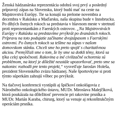
Ženská hádzanárska reprezentácia odohrá svoj prvý a posledný
prípravný zápas na Slovensku, ktorý budú mať na ceste na
Majstrovstvá Európy. Tie sa konajú na prelome novembra a
decembra v Rakúsku a Maďarsku, naša skupina bude v Innsbrucku.
Po dlhých ôsmych rokoch sa predstavia v hlavnom meste v stretnutí
proti reprezentantkám z Faerských ostrovov.
„Na Majstrovstvách
Európy v Rakúsku sa predstavíme prvýkrát po dvanástich rokoch.
Prípravu na toto podujatie začíname dvojzápasom s Faerskými
ostrovmi. Po ôsmych rokoch sa tešíme na zápas v našom
domovskom stánku. Chceli sme ho preto spojiť s charitatívnou
akciou. Premýšľali sme o tom, že by sme sa dotkli témy, ktorá sa
týka celej spoločnosti. Rakovina a iné civilizačné ochorenia sú
problémom, na ktorý je dôležité neustále upozorňovať, preto sme sa
nakoniec rozhodli pre tento projekt,“
vysvetľuje Jaroslav Holeša,
prezident Slovenského zväzu hádzanej. Naše športovkyne si proti
týmto súperkám zahrajú vôbec po prvýkrát.
Na tlačovej konferencii vystúpili aj špičkoví onkológovia z
Národného onkologického ústavu, MUDr. Miroslava Malejčíková,
ktorá poukázala na dôležitosť prevencie pri rakovine prsníka a
MUDr. Marián Karaba, chirurg, ktorý sa venuje aj rekonštrukčným
operáciám prsníka.