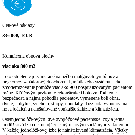
Celkové náklady
336 000,- EUR
Komplexná obnova plochy
viac ako 800 m2
Toto oddelenie je zamerané na liečbu malígnych lymfómov a
myelómov – nádorových ochorení lymfatického systému. Jeho
zmodernizovanie pomôže viac ako 900 hospitalizovaným pacientom
ročne. Kľúčovým prvkom v rekonštrukcii bolo zohľadnenie
bezpečnosti a najmä pohodlia pacientov, vymenené boli okná,
dvere, nábytok, svietidlá, stropy, i podlahy. Tiež bola vybudovaná
nová jedáleň a nainštalované vonkajšie žalúzie a klimatizácia.
Osem jednolôžkových, dve dvojlôžkové pacientske izby a jedna
trojlôžková izba disponujú vlastným novým sociálnym zariadením.
V každej jednolôžkovej izbe je nainštalovaná klimatizácia. Všetky