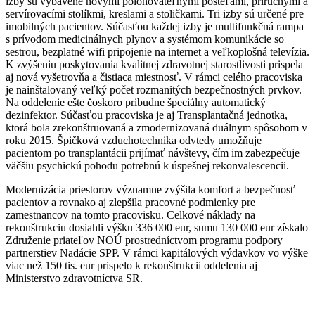
izby sú vybavené novými polohovateľnými posteľami, príručnými a
servírovacími stolíkmi, kreslami a stoličkami. Tri izby sú určené pre
imobilných pacientov. Súčasťou každej izby je multifunkčná rampa
s prívodom medicinálnych plynov a systémom komunikácie so
sestrou, bezplatné wifi pripojenie na internet a veľkoplošná televízia.
K zvýšeniu poskytovania kvalitnej zdravotnej starostlivosti prispela
aj nová vyšetrovňa a čistiaca miestnosť. V rámci celého pracoviska
je nainštalovaný veľký počet rozmanitých bezpečnostných prvkov.
Na oddelenie ešte čoskoro pribudne špeciálny automatický
dezinfektor. Súčasťou pracoviska je aj Transplantačná jednotka,
ktorá bola zrekonštruovaná a zmodernizovaná duálnym spôsobom v
roku 2015. Špičková vzduchotechnika odvtedy umožňuje
pacientom po transplantácii prijímať návštevy, čím im zabezpečuje
väčšiu psychickú pohodu potrebnú k úspešnej rekonvalescencii.
Modernizácia priestorov významne zvýšila komfort a bezpečnosť
pacientov a rovnako aj zlepšila pracovné podmienky pre
zamestnancov na tomto pracovisku. Celkové náklady na
rekonštrukciu dosiahli výšku 336 000 eur, sumu 130 000 eur získalo
Združenie priateľov NOÚ prostredníctvom programu podpory
partnerstiev Nadácie SPP. V rámci kapitálových výdavkov vo výške
viac než 150 tis. eur prispelo k rekonštrukcii oddelenia aj
Ministerstvo zdravotníctva SR.