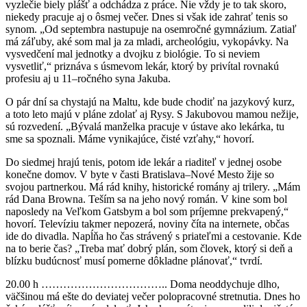
vyzlečie biely plášť a odchádza z práce. Nie vždy je to tak skoro,
niekedy pracuje aj o ôsmej večer. Dnes si však ide zahrať tenis so
synom. „Od septembra nastupuje na osemročné gymnázium. Zatiaľ
má záľuby, aké som mal ja za mladi, archeológiu, vykopávky. Na
vysvedčení mal jednotky a dvojku z biológie. To si neviem
vysvetliť,“ priznáva s úsmevom lekár, ktorý by privítal rovnakú
profesiu aj u 11–ročného syna Jakuba.
O pár dní sa chystajú na Maltu, kde bude chodiť na jazykový kurz,
a toto leto majú v pláne zdolať aj Rysy. S Jakubovou mamou nežije,
sú rozvedení. „Bývalá manželka pracuje v ústave ako lekárka, tu
sme sa spoznali. Máme vynikajúce, čisté vzťahy,“ hovorí.
Do siedmej hrajú tenis, potom ide lekár a riaditeľ v jednej osobe
konečne domov. V byte v časti Bratislava–Nové Mesto žije so
svojou partnerkou. Má rád knihy, historické romány aj trilery. „Mám
rád Dana Browna. Teším sa na jeho nový román. V kine som bol
naposledy na Veľkom Gatsbym a bol som príjemne prekvapený,“
hovorí. Televíziu takmer nepozerá, noviny číta na internete, občas
ide do divadla. Napĺňa ho čas strávený s priateľmi a cestovanie. Kde
na to berie čas? „Treba mať dobrý plán, som človek, ktorý si deň a
blízku budúcnosť musí pomerne dôkladne plánovať,“ tvrdí.
20.00 h …………………………….. Doma neoddychuje dlho,
väčšinou má ešte do deviatej večer polopracovné stretnutia. Dnes ho