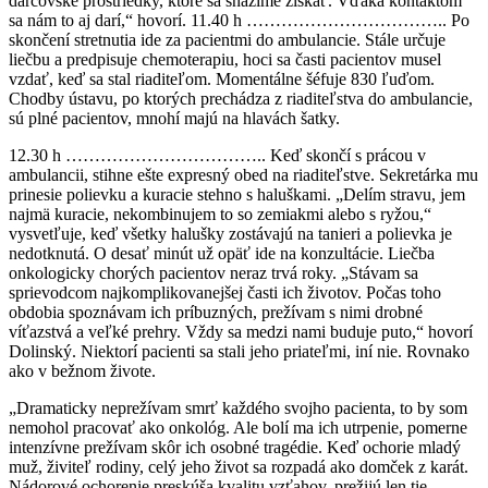
darcovské prostriedky, ktoré sa snažíme získať. Vďaka kontaktom
sa nám to aj darí,“ hovorí. 11.40 h …………………………….. Po
skončení stretnutia ide za pacientmi do ambulancie. Stále určuje
liečbu a predpisuje chemoterapiu, hoci sa časti pacientov musel
vzdať, keď sa stal riaditeľom. Momentálne šéfuje 830 ľuďom.
Chodby ústavu, po ktorých prechádza z riaditeľstva do ambulancie,
sú plné pacientov, mnohí majú na hlavách šatky.
12.30 h …………………………….. Keď skončí s prácou v
ambulancii, stihne ešte expresný obed na riaditeľstve. Sekretárka mu
prinesie polievku a kuracie stehno s haluškami. „Delím stravu, jem
najmä kuracie, nekombinujem to so zemiakmi alebo s ryžou,“
vysvetľuje, keď všetky halušky zostávajú na tanieri a polievka je
nedotknutá. O desať minút už opäť ide na konzultácie. Liečba
onkologicky chorých pacientov neraz trvá roky. „Stávam sa
sprievodcom najkomplikovanejšej časti ich životov. Počas toho
obdobia spoznávam ich príbuzných, prežívam s nimi drobné
víťazstvá a veľké prehry. Vždy sa medzi nami buduje puto,“ hovorí
Dolinský. Niektorí pacienti sa stali jeho priateľmi, iní nie. Rovnako
ako v bežnom živote.
„Dramaticky neprežívam smrť každého svojho pacienta, to by som
nemohol pracovať ako onkológ. Ale bolí ma ich utrpenie, pomerne
intenzívne prežívam skôr ich osobné tragédie. Keď ochorie mladý
muž, živiteľ rodiny, celý jeho život sa rozpadá ako domček z karát.
Nádorové ochorenie preskúša kvalitu vzťahov, prežijú len tie