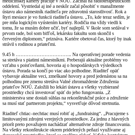
medicínskej kariéry pracuje v NOÚ. Začínal na rádioterapeutickom
oddelení. Vystriedal aj iné a neskôr začal pôsobiť v manažmente
ústavu ako námestník riaditeľa pre zdravotnú starostlivosť. Rok a
štyri mesiace je vo funkcii riaditeľa ústavu. „To, kde teraz sedím, je
pre mňa logickým vyústením kariéry. Rodičia ma vždy viedli k
tomu, že sa musím dobre učiť, byť najlepší. V škole som sedával v
prvom rade, bol som bifľoš, lekársku fakultu som skončil s
červeným diplomom,“ priznáva. Kariére obetoval čas, ktorý by inak
strávil s rodinou a priateľmi.
9.45 h …………………………….. Na operatívnej porade vedenia
sa stretáva s piatimi námestníkmi. Preberajú aktuálne problémy vo
vzťahu s poisťovňami, hovoria aj o hospodárskych výsledkoch
ústavu. Porada sa končí po viac ako polhodine. Riaditeľ opäť
vybavuje aktuálne veci, zmeškané hovory a pred jedenástou sa na
polhodinu pre zmenu stretáva Valné zhromaždenie Združenia
priateľov NOÚ. Založili ho lekári ústavu a všetky vyzbierané
prostriedky chcú investovať späť do jeho fungovania. „Z
ministerstva sme dostali súhlas na rekonštrukčné práce a združenie
sa musí stať partnerom projektu,“ vysvetľuje dôvod stretnutia.
Riaditeľ chtiac–nechtiac musí robiť aj „fundraising“. „Pracujeme s
limitovanými zdrojmi verejných prostriedkov. Za jednu z hlavných
priorít preto považujem nachádzať alternatívne zdroje financovania.
Na všetky rekonštrukcie okrem pridelených peňazí využívame aj