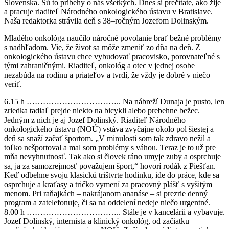
Slovenska. Sú to príbehy o nás všetkých. Dnes si prečítate, ako žije
a pracuje riaditeľ Národného onkologického ústavu v Bratislave.
Naša redaktorka strávila deň s 38–ročným Jozefom Dolinským.
Mladého onkológa naučilo náročné povolanie brať bežné problémy
s nadhľadom. Vie, že život sa môže zmeniť zo dňa na deň. Z
onkologického ústavu chce vybudovať pracovisko, porovnateľné s
tými zahraničnými. Riaditeľ, onkológ a otec v jednej osobe
nezabúda na rodinu a priateľov a tvrdí, že vždy je dobré v niečo
veriť.
6.15 h …………………………….. Na nábreží Dunaja je pusto, len
zriedka tadiaľ prejde niekto na bicykli alebo prebehne bežec.
Jedným z nich je aj Jozef Dolinský. Riaditeľ Národného
onkologického ústavu (NOÚ) vstáva zvyčajne okolo pol šiestej a
deň sa snaží začať športom. „V minulosti som tak zdravo nežil a
toľko nešportoval a mal som problémy s váhou. Teraz je to už pre
mňa nevyhnutnosť. Tak ako si človek ráno umyje zuby a osprchuje
sa, ja za samozrejmosť považujem šport,“ hovorí rodák z Piešťan.
Keď odbehne svoju klasickú trištvrte hodinku, ide do práce, kde sa
osprchuje a kraťasy a tričko vymení za pracovný plášť s vyšitým
menom. Pri raňajkách – nakrájanom ananáse – si prezrie denný
program a zatelefonuje, či sa na oddelení nedeje niečo urgentné.
8.00 h …………………………….. Stále je v kancelárii a vybavuje.
Jozef Dolinský, internista a klinický onkológ, od začiatku