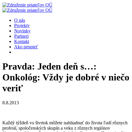
O nás
Projekty
Novinky
Partneri
Kontakt
Ako prispieť
Pravda: Jeden deň s…:
Onkológ: Vždy je dobré v niečo
veriť
8.8.2013
Každý týždeň vo štvrtok môžete nahliadnuť do života ľudí rôznych
profesií, spoločenských skupín a veku z rôznych regiónov