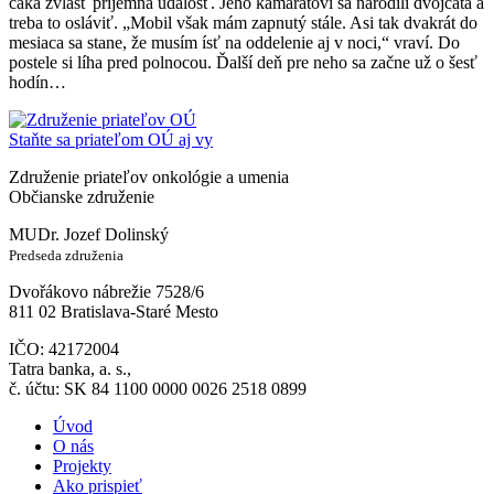
čaká zvlášť príjemná udalosť. Jeho kamarátovi sa narodili dvojčatá a
treba to osláviť. „Mobil však mám zapnutý stále. Asi tak dvakrát do
mesiaca sa stane, že musím ísť na oddelenie aj v noci,“ vraví. Do
postele si líha pred polnocou. Ďalší deň pre neho sa začne už o šesť
hodín…
Staňte sa priateľom OÚ aj vy
Združenie priateľov onkológie a umenia
Občianske združenie
MUDr. Jozef Dolinský
Predseda združenia
Dvořákovo nábrežie 7528/6
811 02 Bratislava-Staré Mesto
IČO: 42172004
Tatra banka, a. s.,
č. účtu: SK 84 1100 0000 0026 2518 0899
Úvod
O nás
Projekty
Ako prispieť