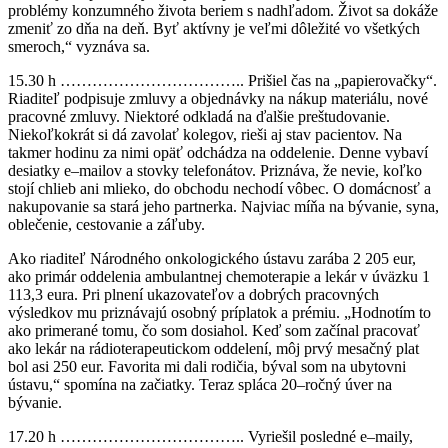
problémy konzumného života beriem s nadhľadom. Život sa dokáže
zmeniť zo dňa na deň. Byť aktívny je veľmi dôležité vo všetkých
smeroch,“ vyznáva sa.
15.30 h …………………………….. Prišiel čas na „papierovačky“.
Riaditeľ podpisuje zmluvy a objednávky na nákup materiálu, nové
pracovné zmluvy. Niektoré odkladá na ďalšie preštudovanie.
Niekoľkokrát si dá zavolať kolegov, rieši aj stav pacientov. Na
takmer hodinu za nimi opäť odchádza na oddelenie. Denne vybaví
desiatky e–mailov a stovky telefonátov. Priznáva, že nevie, koľko
stojí chlieb ani mlieko, do obchodu nechodí vôbec. O domácnosť a
nakupovanie sa stará jeho partnerka. Najviac míňa na bývanie, syna,
oblečenie, cestovanie a záľuby.
Ako riaditeľ Národného onkologického ústavu zarába 2 205 eur,
ako primár oddelenia ambulantnej chemoterapie a lekár v úväzku 1
113,3 eura. Pri plnení ukazovateľov a dobrých pracovných
výsledkov mu priznávajú osobný príplatok a prémiu. „Hodnotím to
ako primerané tomu, čo som dosiahol. Keď som začínal pracovať
ako lekár na rádioterapeutickom oddelení, môj prvý mesačný plat
bol asi 250 eur. Favorita mi dali rodičia, býval som na ubytovni
ústavu,“ spomína na začiatky. Teraz spláca 20–ročný úver na
bývanie.
17.20 h …………………………….. Vyriešil posledné e–maily,