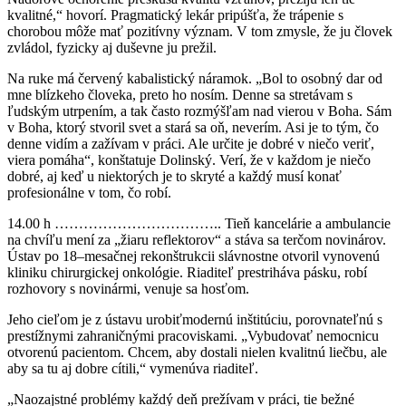
kvalitné,“ hovorí. Pragmatický lekár pripúšťa, že trápenie s
chorobou môže mať pozitívny význam. V tom zmysle, že ju človek
zvládol, fyzicky aj duševne ju prežil.
Na ruke má červený kabalistický náramok. „Bol to osobný dar od
mne blízkeho človeka, preto ho nosím. Denne sa stretávam s
ľudským utrpením, a tak často rozmýšľam nad vierou v Boha. Sám
v Boha, ktorý stvoril svet a stará sa oň, neverím. Asi je to tým, čo
denne vidím a zažívam v práci. Ale určite je dobré v niečo veriť,
viera pomáha“, konštatuje Dolinský. Verí, že v každom je niečo
dobré, aj keď u niektorých je to skryté a každý musí konať
profesionálne v tom, čo robí.
14.00 h …………………………….. Tieň kancelárie a ambulancie
na chvíľu mení za „žiaru reflektorov“ a stáva sa terčom novinárov.
Ústav po 18–mesačnej rekonštrukcii slávnostne otvoril vynovenú
kliniku chirurgickej onkológie. Riaditeľ prestriháva pásku, robí
rozhovory s novinármi, venuje sa hosťom.
Jeho cieľom je z ústavu urobiťmodernú inštitúciu, porovnateľnú s
prestížnymi zahraničnými pracoviskami. „Vybudovať nemocnicu
otvorenú pacientom. Chcem, aby dostali nielen kvalitnú liečbu, ale
aby sa tu aj dobre cítili,“ vymenúva riaditeľ.
„Naozajstné problémy každý deň prežívam v práci, tie bežné