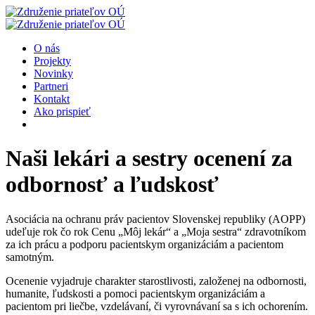
O nás
Projekty
Novinky
Partneri
Kontakt
Ako prispieť
Naši lekári a sestry ocenení za
odbornosť a ľudskosť
Asociácia na ochranu práv pacientov Slovenskej republiky (AOPP)
udeľuje rok čo rok Cenu „Môj lekár“ a „Moja sestra“ zdravotníkom
za ich prácu a podporu pacientskym organizáciám a pacientom
samotným.
Ocenenie vyjadruje charakter starostlivosti, založenej na odbornosti,
humanite, ľudskosti a pomoci pacientskym organizáciám a
pacientom pri liečbe, vzdelávaní, či vyrovnávaní sa s ich ochorením.