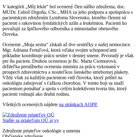
V kategórii „Môj lekár“ bol ocenený člen nášho združenia, doc.
MUDr. Ľuboš Drgoňa, CSc., MHA za jeho podporu a spoluprácu s
pacientskym združením Lymfoma Slovensko, ktorého členmi sú
pacienti s rakovinou lymfatických uzlín a leukémiou. Pacienti ho
považujú za špičkového odborníka a mimoriadne obetavého
človeka.
Ocenenie „Moja sestra“ získali až dve sestričky z našej nemocnice.
Mgr. Adriana Fertaľová, ktorá vďaka svojim schopnosťami
príkladne koordinuje prácu sestier v dennej smene. Prvoradý je však
pre ňu pacient. Druhou ocenenou je Bc. Marta Csomorová,
držiteľka prestížneho ocenenia ministra za prácu vykonanú v
prospech zdravotníctva a nositeľkou Janského striebornej plakety.
Vždy však za každým pacientom vidí človeka, ktorý prišiel na
onkológiu zabojovať s ťažkou chorobou. V tomto boji sa snaží
pacientom pomáhať a spolu s celým kolektívom tvoria tím, ktorý
pacienti vnímajú ako druhú rodinu.
Všetkých ocenených nájdete
na stránkach AOPP.
Staňte sa priateľom OÚ aj vy
Združenie priateľov onkológie a umenia
Občianske združenie